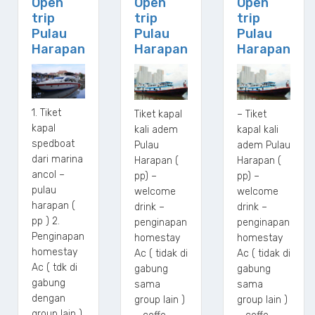
Open
Open
Open
trip
trip
trip
Pulau
Pulau
Pulau
Harapan
Harapan
Harapan
1. Tiket
Tiket kapal
– Tiket
kapal
kali adem
kapal kali
spedboat
Pulau
adem Pulau
dari marina
Harapan (
Harapan (
ancol –
pp) –
pp) –
pulau
welcome
welcome
harapan (
drink –
drink –
pp ) 2.
penginapan
penginapan
Penginapan
homestay
homestay
homestay
Ac ( tidak di
Ac ( tidak di
Ac ( tdk di
gabung
gabung
gabung
sama
sama
dengan
group lain )
group lain )
group lain )