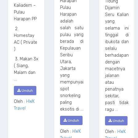
Harapan
Tidung
Kaliadem –
Pulau
Dijamin
Pulau
Harapan
Seru Kalian
Harapan PP
adalah
yang
salah satu
selama ini
2.
pulau yang
tinggal di
Homestay
berada di
ibukota dan
AC ( Private
Kepulauan
selalu
)
Seribu
berhadapan
3. Makan 3x
Utara,
dengan
( Siang,
Jakarta
macetnya
Malam dan
yang
jalanan
...
mempunyai
atau
spot
penatnya
Unduh
snorkeling
sekitar,
Oleh :
HWK
paling
pasti tidak
Travel
eksotis di ...
ragu ...
Unduh
Unduh
Oleh :
HWK
Oleh :
HWK