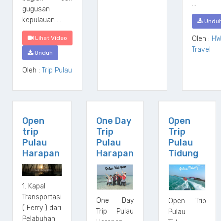
...
gugusan
kepulauan ...
Undu
Lihat Video
Oleh :
HW
Travel
Unduh
Oleh :
Trip Pulau
Open
One Day
Open
trip
Trip
Trip
Pulau
Pulau
Pulau
Harapan
Harapan
Tidung
1. Kapal
Transportasi
One Day
Open Trip
( Ferry ) dari
Trip Pulau
Pulau
Pelabuhan