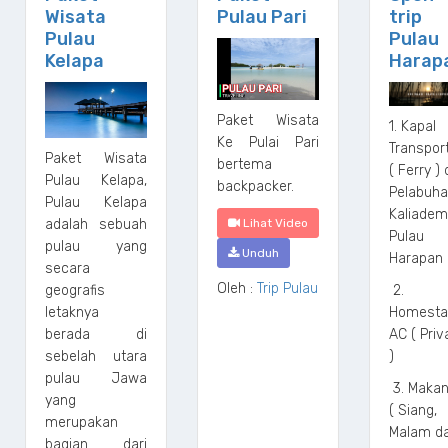
Wisata
Pulau Pari
trip
Pulau
Pulau
Kelapa
Harap
Paket Wisata
1. Kapal
Ke Pulai Pari
Transpor
Paket Wisata
bertema
( Ferry ) 
Pulau Kelapa,
backpacker.
Pelabuh
Pulau Kelapa
Kaliadem
adalah sebuah
Lihat Video
Pulau
pulau yang
Unduh
Harapan
secara
Oleh :
Trip Pulau
geografis
2.
letaknya
Homesta
berada di
AC ( Priv
sebelah utara
)
pulau Jawa
3. Makan
yang
( Siang,
merupakan
Malam d
bagian dari