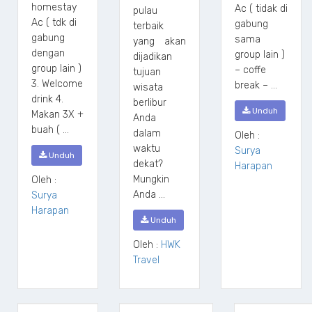
homestay
Ac ( tidak di
pulau
Ac ( tdk di
gabung
terbaik
gabung
sama
yang akan
dengan
group lain )
dijadikan
group lain )
– coffe
tujuan
3. Welcome
break – ...
wisata
drink 4.
berlibur
Unduh
Makan 3X +
Anda
buah ( ...
dalam
Oleh :
waktu
Surya
Unduh
dekat?
Harapan
Mungkin
Oleh :
Anda ...
Surya
Harapan
Unduh
Oleh :
HWK
Travel