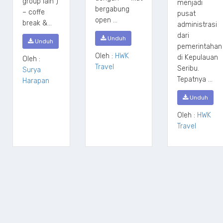
group lain )
menjadi
bergabung
– coffe
pusat
open ...
break &...
administrasi
dari
Unduh
Unduh
pemerintahan
Oleh :
HWK
di Kepulauan
Oleh :
Travel
Seribu.
Surya
Tepatnya ...
Harapan
Unduh
Oleh :
HWK
Travel